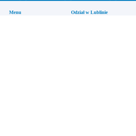
Menu
Odział w Lublinie
Strona Główna
Serwis
O nas
Blog
Kontakt
Odział w Bretzfeld